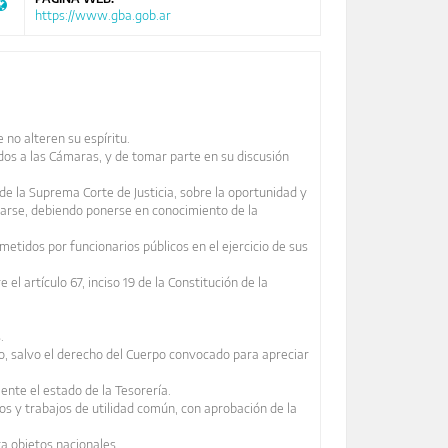
https://www.gba.gob.ar
 no alteren su espíritu.
ados a las Cámaras, y de tomar parte en su discusión
de la Suprema Corte de Justicia, sobre la oportunidad y
tarse, debiendo ponerse en conocimiento de la
etidos por funcionarios públicos en el ejercicio de sus
l artículo 67, inciso 19 de la Constitución de la
.
co, salvo el derecho del Cuerpo convocado para apreciar
ente el estado de la Tesorería.
cos y trabajos de utilidad común, con aprobación de la
ra objetos nacionales.