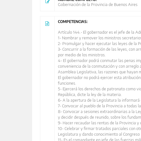
Gobernación de la Provincia de Buenos Aires
COMPETENCIAS:
Artículo 144.- El gobernador es el jefe de la Ad
1- Nombrar y remover los ministros secretario
2- Promulgar y hacer ejecutar las leyes de la P
3- Concurrir a la formación de las leyes, con a
por medio de los ministros.
4- El gobernador podrá conmutar las penas impu
conveniencia de la conmutación y con arreglo 
Asamblea Legislativa, las razones que hayan 
El gobernador no podrá ejercer esta atribución
funciones.
5- Ejercerá los derechos de patronato como vice
República, dicte la ley de la materia.
6- A la apertura de la Legislatura la informará
7- Convocar al pueblo de la Provincia a todas l
8- Convocar a sesiones extraordinarias a la Le
y decidir después de reunido, sobre los fundam
9- Hacer recaudar las rentas de la Provincia y
10- Celebrar y firmar tratados parciales con ot
Legislatura y dando conocimiento al Congreso 
11- Es el comandante en jefe de las fuerzas mil