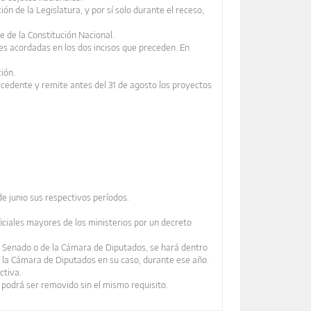
ión de la Legislatura, y por sí solo durante el receso,
te de la Constitución Nacional.
ades acordadas en los dos incisos que preceden. En
.
ión.
recedente y remite antes del 31 de agosto los proyectos
de junio sus respectivos períodos.
iciales mayores de los ministerios por un decreto
l Senado o de la Cámara de Diputados, se hará dentro
 o la Cámara de Diputados en su caso, durante ese año.
ctiva.
podrá ser removido sin el mismo requisito.