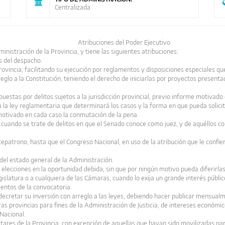
Centralizada
Atribuciones del Poder Ejecutivo
ministración de la Provincia, y tiene las siguientes atribuciones:
s del despacho.
rovincia, facilitando su ejecución por reglamentos y disposiciones especiales que
rreglo a la Constitución, teniendo el derecho de iniciarlas por proyectos present
estas por delitos sujetos a la jurisdicción provincial, previo informe motivado 
a la ley reglamentaria que determinará los casos y la forma en que pueda solici
motivado en cada caso la conmutación de la pena.
 cuando se trate de delitos en que el Senado conoce como juez, y de aquéllos com
patrono, hasta que el Congreso Nacional, en uso de la atribución que le confiere e
 del estado general de la Administración.
a elecciones en la oportunidad debida, sin que por ningún motivo pueda diferirlas
gislatura o a cualquiera de las Cámaras, cuando lo exija un grande interés públi
entos de la convocatoria.
 decretar su inversión con arreglo a las leyes, debiendo hacer publicar mensualm
ras provincias para fines de la Administración de Justicia, de intereses económi
Nacional.
itares de la Provincia, con excepción de aquellas que hayan sido movilizadas pa