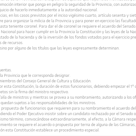
onmoción interior que ponga en peligro la seguridad de la Provincia, con autorizac
juicio de hacerlo inmediatamente a la autoridad nacional.
cias, en los casos previstos por el inciso vigésimo cuarto, artículo sesenta y sie
e para organizar la milicia de la Provincia y para poner en ejercicio las facult
asta teniente coronel. Para dar el de coronel se requiere el acuerdo del Senado
Nacional para hacer cumplir en la Provincia la Constitución y las leyes de la Nac
stado de la hacienda y de la inversión de los fondos votados para el ejercicio p
s de recursos.
sino por alguno de los títulos que las leyes expresamente determinan.
Cuentas.
 la Provincia que le corresponda designar.
miembros del Consejo General de Cultura y Educación.
r esta Constitución, la duración de estos funcionarios, debiendo empezar el 1° 
tos sin la firma del ministro respectivo.
alía de ministros y mientras se provea a su nombramiento, autorizando a los of
 quedan sujetos a las responsabilidades de los ministros.
la propuesta de funcionarios que requieren para su nombramiento el acuerdo de
pudiendo el Poder Ejecutivo insistir sobre un candidato rechazado por el Senado
 mismo término, convocándose extraordinariamente, al efecto, a la Cámara respe
iento se requiere el acuerdo o propuesta por terna de alguna de las Cámaras, 
ón esta Constitución establece un procedimiento especial.