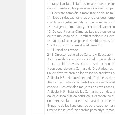
12- Movilizar la milicia provincial en caso de c
dando cuenta en las próximas sesiones, sin per
13- Decretar también la movilización de las mili
14- Expedir despachos a los oficiales que nombr
cuanto a los jefes, expide también despachos h
15- Es agente inmediato y directo del Gobierno 
16- Da cuenta a las Cámaras Legislativas del e
de presupuesto de la Administración y las leye
17- No podrá acordar goce de sueldo o pensión 
18- Nombra, con acuerdo del Senado:
1.- El Fiscal de Estado.
2.- El Director general de Cultura y Educación.
3.- El presidente y los vocales del Tribunal de 
4.- El Presidente y los Directores del Banco de
Y con acuerdo de la Cámara de Diputados, los 
La ley determinará en los casos no previstos po
Artículo 145.- No puede expedir órdenes y decre
Podrá, no obstante, expedirlos en caso de acef
especial. Los oficiales mayores en estos casos,
Artículo 146.- Estando las Cámaras reunidas, 
de los quince días de ocurrida la vacante, no 
En el receso, la propuesta se hará dentro del
Ninguno de los funcionarios para cuyo nombram
Exceptúanse los funcionarios para cuya remoci