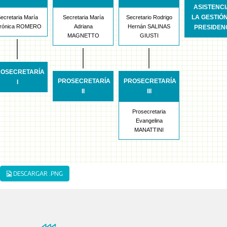
ASISTENCI
LA GESTIÓ
ecretaria María
Secretaria María
Secretario Rodrigo
rónica ROMERO
Adriana
Hernán SALINAS
PRESIDEN
MAGNETTO
GIUSTI
OSECRETARÍA
PROSECRETARÍA
PROSECRETARÍA
I
II
III
Prosecretaria
Evangelina
MANATTINI
DESCARGAR .PNG