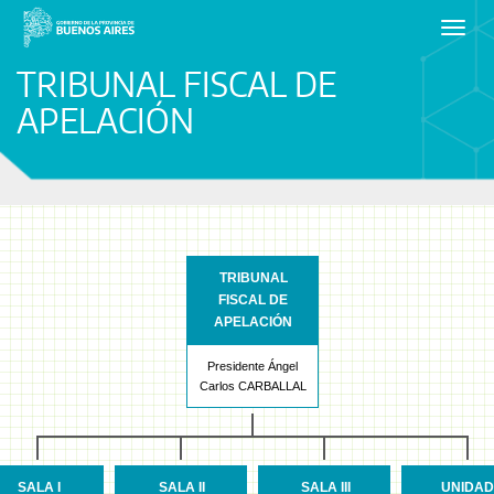
Toggl
navig
TRIBUNAL FISCAL DE
APELACIÓN
TRIBUNAL
FISCAL DE
APELACIÓN
Presidente Ángel
Carlos CARBALLAL
SALA I
SALA II
SALA III
UNIDAD