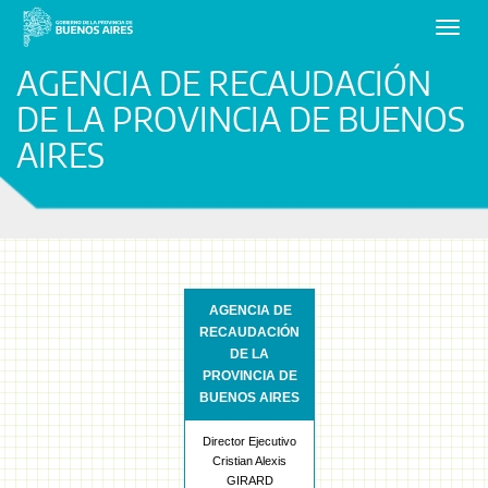
Toggl
navig
AGENCIA DE RECAUDACIÓN
DE LA PROVINCIA DE BUENOS
AIRES
AGENCIA DE
RECAUDACIÓN
DE LA
PROVINCIA DE
BUENOS AIRES
Director Ejecutivo
Cristian Alexis
GIRARD