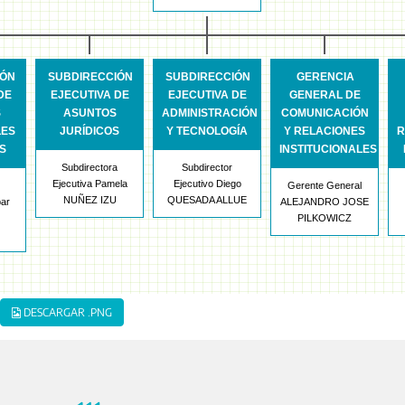
IÓN
SUBDIRECCIÓN
SUBDIRECCIÓN
GERENCIA
DE
EJECUTIVA DE
EJECUTIVA DE
GENERAL DE
S
ASUNTOS
ADMINISTRACIÓN
COMUNICACIÓN
LES
JURÍDICOS
Y TECNOLOGÍA
Y RELACIONES
R
OS
INSTITUCIONALES
Subdirectora
Subdirector
Ejecutiva Pamela
Ejecutivo Diego
Gerente General
NUÑEZ IZU
QUESADA ALLUE
par
ALEJANDRO JOSE
PILKOWICZ
DESCARGAR .PNG