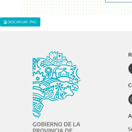
DESCARGAR .PNG
R
C
A
S