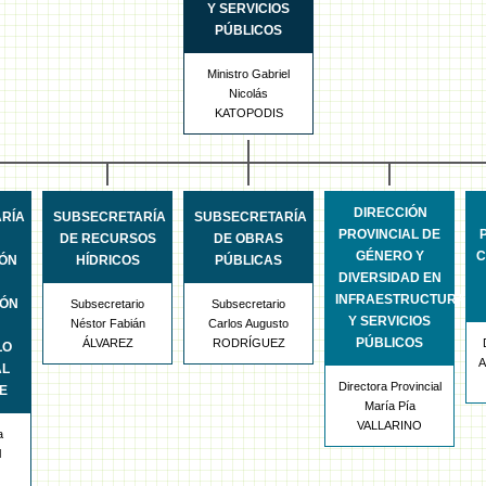
Y SERVICIOS
PÚBLICOS
Ministro Gabriel
Nicolás
KATOPODIS
DIRECCIÓN
RÍA
SUBSECRETARÍA
SUBSECRETARÍA
PROVINCIAL DE
DE RECURSOS
DE OBRAS
GÉNERO Y
C
IÓN
HÍDRICOS
PÚBLICAS
DIVERSIDAD EN
INFRAESTRUCTURA
IÓN
Subsecretario
Subsecretario
Y SERVICIOS
Néstor Fabián
Carlos Augusto
PÚBLICOS
ÁLVAREZ
RODRÍGUEZ
LO
A
AL
Directora Provincial
E
María Pía
VALLARINO
a
l