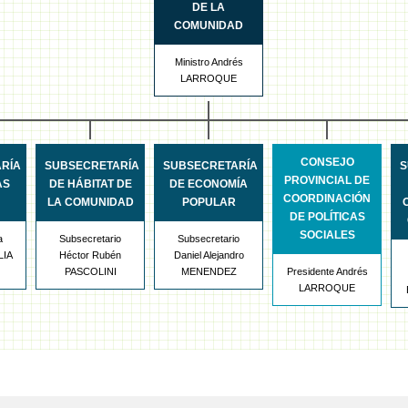
DE LA
COMUNIDAD
Ministro Andrés
LARROQUE
CONSEJO
RÍA
SUBSECRETARÍA
SUBSECRETARÍA
S
PROVINCIAL DE
AS
DE HÁBITAT DE
DE ECONOMÍA
COORDINACIÓN
LA COMUNIDAD
POPULAR
DE POLÍTICAS
SOCIALES
a
Subsecretario
Subsecretario
LIA
Héctor Rubén
Daniel Alejandro
PASCOLINI
MENENDEZ
Presidente Andrés
LARROQUE