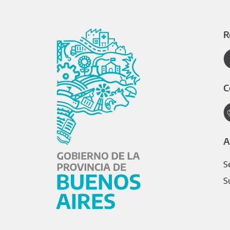
R
C
A
S
S