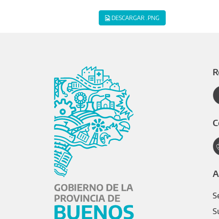
DESCARGAR .PNG
R
C
A
S
S